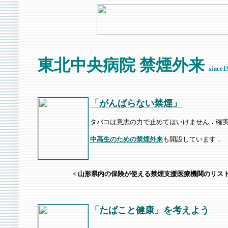
東北中央病院
禁煙外来
sin
「がんばらない禁煙」
タバコは意志の力で止めてはいけません
．
確
中高生のための禁煙外来
も開設しています．
2006年6月から チャンピックス・パッチを含
< 山形県内の保険が使える禁煙支援医療機関のリス
「たばこと健康」を考えよう