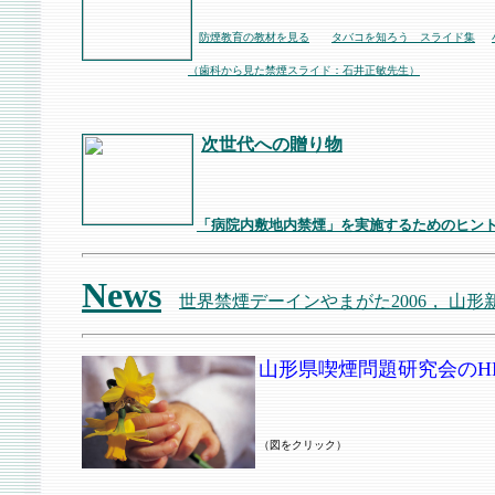
防煙教育(禁煙教育）・喫煙防止教育に関す
防煙教育の教材を見る
タバコを知ろう スライド集
（歯科から見た禁煙スライド：石井正敏先生）
を収載：
次世代への贈り物
だれでも安心できるきれいな空気の
「病院内敷地内禁煙」を実施するためのヒン
News
世界禁煙デーインやまがた2006， 山
山形県喫煙問題研究会のH
喫煙対策への取り組みや教材などの
（図をクリック）